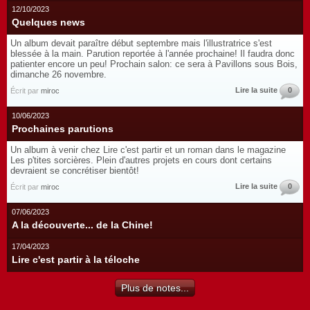
12/10/2023
Quelques news
Un album devait paraître début septembre mais l'illustratrice s'est
blessée à la main. Parution reportée à l'année prochaine! Il faudra donc
patienter encore un peu! Prochain salon: ce sera à Pavillons sous Bois,
dimanche 26 novembre.
Lire la suite
0
Écrit par
miroc
10/06/2023
Prochaines parutions
Un album à venir chez Lire c'est partir et un roman dans le magazine
Les p'tites sorcières. Plein d'autres projets en cours dont certains
devraient se concrétiser bientôt!
Lire la suite
0
Écrit par
miroc
07/06/2023
A la découverte... de la Chine!
17/04/2023
Lire c'est partir à la téloche
Plus de notes...