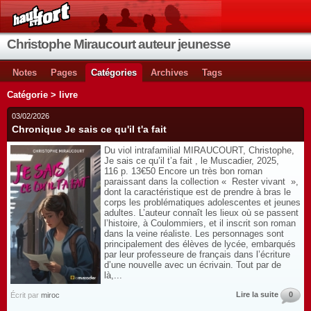
Christophe Miraucourt auteur jeunesse
Notes
Pages
Catégories
Archives
Tags
Catégorie > livre
03/02/2026
Chronique Je sais ce qu'il t'a fait
Du viol intrafamilial MIRAUCOURT, Christophe,
Je sais ce qu’il t’a fait , le Muscadier, 2025,
116 p. 13€50 Encore un très bon roman
paraissant dans la collection « Rester vivant »,
dont la caractéristique est de prendre à bras le
corps les problématiques adolescentes et jeunes
adultes. L’auteur connaît les lieux où se passent
l’histoire, à Coulommiers, et il inscrit son roman
dans la veine réaliste. Les personnages sont
principalement des élèves de lycée, embarqués
par leur professeure de français dans l’écriture
d’une nouvelle avec un écrivain. Tout par de
là,...
Lire la suite
0
Écrit par
miroc