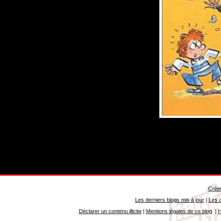
Créer
Les derniers blogs mis à jour
|
Les d
Déclarer un contenu illicite
|
Mentions légales de ce blog
|
H