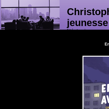
Christop
jeunesse
littérature jeunesse
En