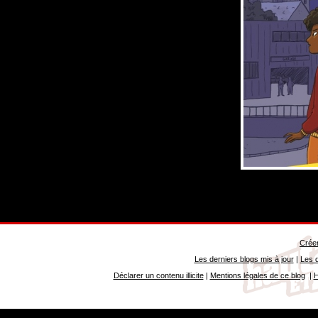
Créer
Les derniers blogs mis à jour
|
Les d
Déclarer un contenu illicite
|
Mentions légales de ce blog
|
H