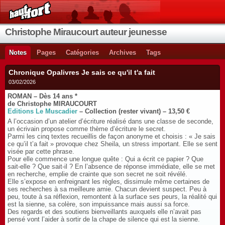
Christophe Miraucourt auteur jeunesse
Notes
Pages
Catégories
Archives
Tags
Chronique Opalivres Je sais ce qu'il t'a fait
03/02/2026
ROMAN – Dès 14 ans *
de Christophe MIRAUCOURT
Editions Le Muscadier
– Collection (rester vivant) – 13,50 €
A l’occasion d’un atelier d’écriture réalisé dans une classe de seconde,
un écrivain propose comme thème d’écriture le secret.
Parmi les cinq textes recueillis de façon anonyme et choisis : « Je sais
ce qu’il t’a fait » provoque chez Sheila, un stress important. Elle se sent
visée par cette phrase.
Pour elle commence une longue quête : Qui a écrit ce papier ? Que
sait-elle ? Que sait-il ? En l’absence de réponse immédiate, elle se met
en recherche, emplie de crainte que son secret ne soit révélé.
Elle s’expose en enfreignant les règles, dissimule même certaines de
ses recherches à sa meilleure amie. Chacun devient suspect. Peu à
peu, toute à sa réflexion, remontent à la surface ses peurs, la réalité qui
est la sienne, sa colère, son impuissance mais aussi sa force.
Des regards et des soutiens bienveillants auxquels elle n’avait pas
pensé vont l’aider à sortir de la chape de silence qui est la sienne.