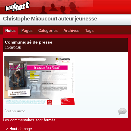
Christophe Miraucourt auteur jeunesse
Notes
Pages
Catégories
Archives
Tags
Communiqué de presse
10/09/2025
0
Écrit par
miroc
Les commentaires sont fermés.
> Haut de page