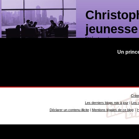
Christop
jeunesse
littérature jeunesse
Un princ
Créer
Les derniers blogs mis à jour
|
Les d
Déclarer un contenu illicite
|
Mentions légales de ce blog
|
H